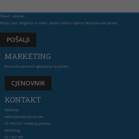
Čitaoci - reporteri
Pošalji vijest, fotografiju ili video i postani redovan reporter Banjaluka.com portala
POŠALJI
MARKETING
Preuzmite cjenovnik oglašavanja na portalu
CJENOVNIK
KONTAKT
Redakcija:
redakcija(at)banjaluka.com
051/963-557 (redakcija portala)
Marketing:
051 962 405