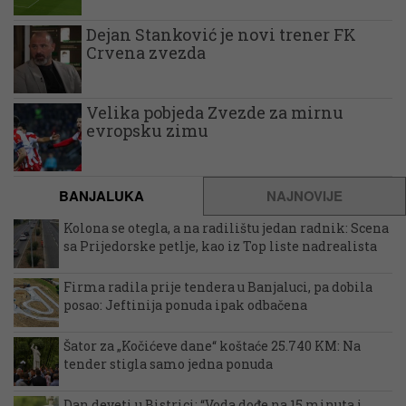
Dejan Stanković je novi trener FK
Crvena zvezda
Velika pobjeda Zvezde za mirnu
evropsku zimu
BANJALUKA
NAJNOVIJE
Kolona se otegla, a na radilištu jedan radnik: Scena
sa Prijedorske petlje, kao iz Top liste nadrealista
Firma radila prije tendera u Banjaluci, pa dobila
posao: Jeftinija ponuda ipak odbačena
Šator za „Kočićeve dane“ koštaće 25.740 KM: Na
tender stigla samo jedna ponuda
Dan deveti u Bistrici: “Voda dođe na 15 minuta i