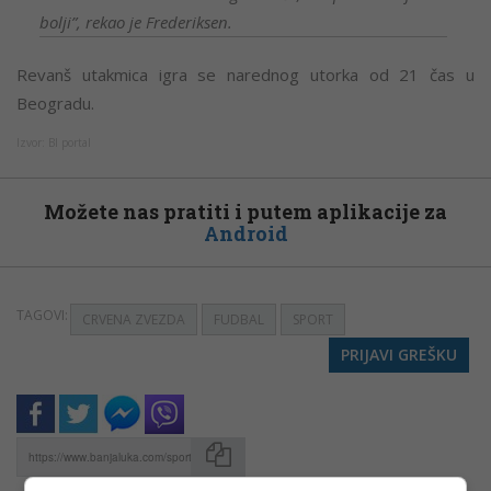
bolji”, rekao je Frederiksen.
Revanš utakmica igra se narednog utorka od 21 čas u
Beogradu.
Izvor: Bl portal
Možete nas pratiti i putem aplikacije za
Android
TAGOVI:
CRVENA ZVEZDA
FUDBAL
SPORT
PRIJAVI GREŠKU