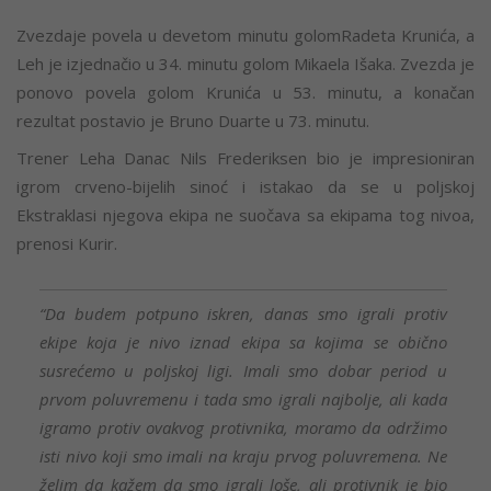
Zvezdaje povela u devetom minutu golomRadeta Krunića, a
Leh je izjednačio u 34. minutu golom Mikaela Išaka. Zvezda je
ponovo povela golom Krunića u 53. minutu, a konačan
rezultat postavio je Bruno Duarte u 73. minutu.
Trener Leha Danac Nils Frederiksen bio je impresioniran
igrom crveno-bijelih sinoć i istakao da se u poljskoj
Ekstraklasi njegova ekipa ne suočava sa ekipama tog nivoa,
prenosi Kurir.
“Da budem potpuno iskren, danas smo igrali protiv
ekipe koja je nivo iznad ekipa sa kojima se obično
susrećemo u poljskoj ligi. Imali smo dobar period u
prvom poluvremenu i tada smo igrali najbolje, ali kada
igramo protiv ovakvog protivnika, moramo da održimo
isti nivo koji smo imali na kraju prvog poluvremena. Ne
želim da kažem da smo igrali loše, ali protivnik je bio