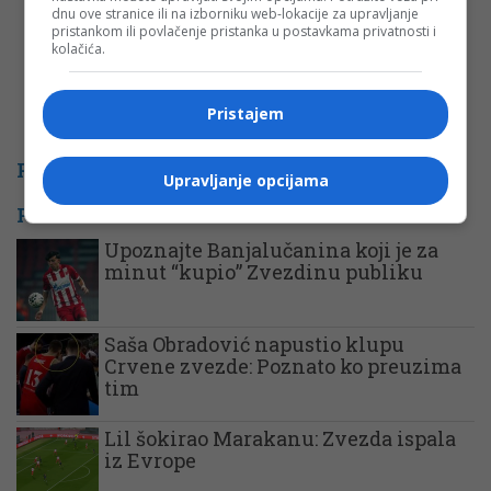
dnu ove stranice ili na izborniku web-lokacije za upravljanje
pristankom ili povlačenje pristanka u postavkama privatnosti i
kolačića.
Pristajem
PROMO
Upravljanje opcijama
POVEZANE VIJESTI
Upoznajte Banjalučanina koji je za
minut “kupio” Zvezdinu publiku
Saša Obradović napustio klupu
Crvene zvezde: Poznato ko preuzima
tim
Lil šokirao Marakanu: Zvezda ispala
iz Evrope