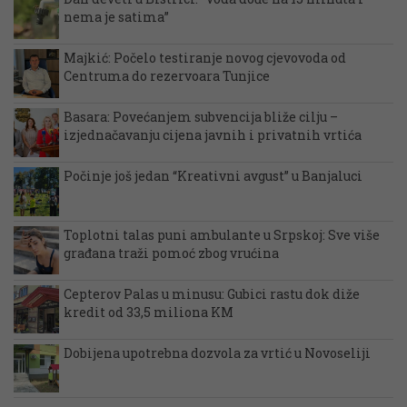
nema je satima”
Majkić: Počelo testiranje novog cjevovoda od
Centruma do rezervoara Tunjice
Basara: Povećanjem subvencija bliže cilju –
izjednačavanju cijena javnih i privatnih vrtića
Počinje još jedan “Kreativni avgust” u Banjaluci
Toplotni talas puni ambulante u Srpskoj: Sve više
građana traži pomoć zbog vrućina
Cepterov Palas u minusu: Gubici rastu dok diže
kredit od 33,5 miliona KM
Dobijena upotrebna dozvola za vrtić u Novoseliji