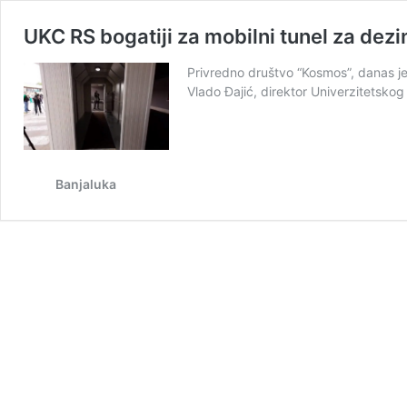
UKC RS bogatiji za mobilni tunel za dezi
Privredno društvo “Kosmos”, danas je 
Vlado Đajić, direktor Univerzitetskog
Banjaluka